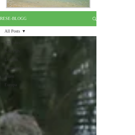
RESE-BLOGG
All Posts
All Posts
Koh Puh
London
Skottland
Asien
Europa